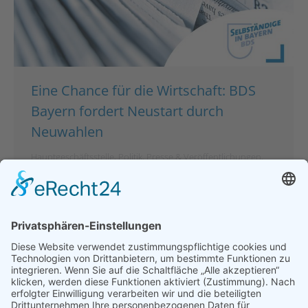
Eine Chance für die Wirtschaft: BDS
Bayern fordert Neustart durch
Neuwahlen
Hauptgeschäftsstelle
,
Politik
,
Presse & Veröffentlichungen
,
Pressemeldungen
Von
bdsadmin
8. November 2024
München – Der Bund der Selbständigen (BDS)
Bayern sieht in der Auflösung der Ampel-Koalition
nicht nur eine Herausforderung, sondern auch eine
Möglichkeit, positive Impulse zu setzen. „Wenn eine
Zusammenarbeit nicht mehr tragfähig ist, ist es
konsequent, neue Wege einzuschlagen. Jetzt kommt