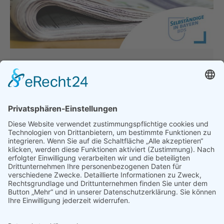
Hitzewelle nicht für realitätsferne
Forderungen missbrauchen!
Allgemein
,
Hauptgeschäftsstelle
,
Presse &
Veröffentlichungen
Von
thomasperzl
26. Juli 2019
Gabriele Sehorz Präsidentin Bund der
Selbständigen – Gewerbeverband Bayern e.V. BDS
Bayern lehnt Vorschlag der Grünen vehement ab
„Die derzeitige Hitzewelle bringt uns alle ordentlich
ins Schwitzen. Wenn ich jedoch jetzt in diesem
Zusammenhang die Rufe nach einem generellen
Homeoffice-Anspruch lese, dann wird hier die völlig