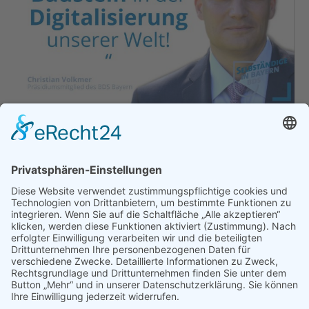
Europäischer Datenschutztag
Allgemein
,
Presse & Veröffentlichungen
Von
bdsadmin
28. Januar 2019
Kommentar hinterlassen
Unser Präsidiumsmitglied und
Datenschutzbeauftragter Christian Volkmer zum
europäischen Datenschutztag: „Auch wenn die
vielen Falschmeldungen und die mediale
Panikmache nicht gerade zur Akzeptanz
der DSGVO beigetragen haben, ist Datenschutz
doch ein wichtiger Baustein in der Digitalisierung