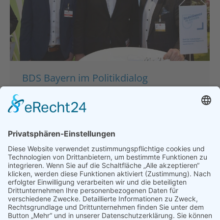
BDS Bayern im Politikdialog
Allgemein
,
Hauptgeschäftsstelle
,
Politik
Von
bdsadmin
27. Januar 2019
Kommentar hinterlassen
Der BDS Bayern, als größter
branchenübergreifender und parteineutraler
Mittelstandsverband in Bayern, war
selbstverständlich auch am vergangenen
Wochenende auf dem Landesparteitag
der BayernSPD vertreten. Wir waren
gesprächsbereit und motiviert, den Geist der
Selbständigkeit auch in die Sozialdemokratie zu