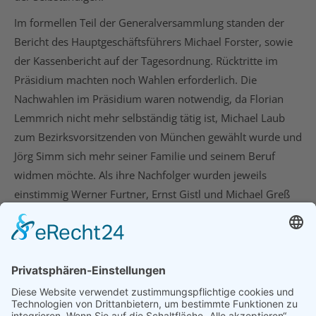
Im formellen Teil der Generalversammlung standen der
Bericht des Hauptgeschäftsführers Michael Forster, sowie
der Kassenbericht auf der Tagesordnung. Rücktritte im
Präsidium machten noch Wahlen erforderlich. Die
Nachwahlen im Präsidium waren notwendig, da Florian
Lemmrich nicht mehr selbständig tätig ist, Michael Laub
zum Bezirksvorsitzenden von München gewählt wurde und
Jörg Simm sich mehr seiner Familie und seinem Beruf
widmen möchte. Als ihre Nachfolger wurden jeweils
einstimmig Werner Furtner, Ernst Gistl und Michael Greß
gewählt.
21. Oktober 2021