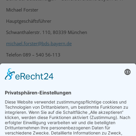
Michael Forster
Hauptgeschäftsführer
Schwanthalerstr. 110, 80339 München
michael.forster@bds-bayern.de
Telefon 089 – 540 56-113
www.bds-bayern.de
21. Dezember 2018