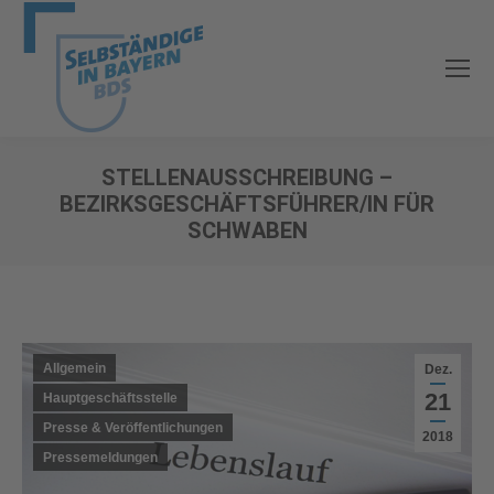
STELLENAUSSCHREIBUNG –
BEZIRKSGESCHÄFTSFÜHRER/IN FÜR
SCHWABEN
Sie befinden sich hier:
Allgemein
Dez.
21
Hauptgeschäftsstelle
Presse & Veröffentlichungen
2018
Pressemeldungen