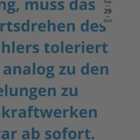
Sep.
29
2023