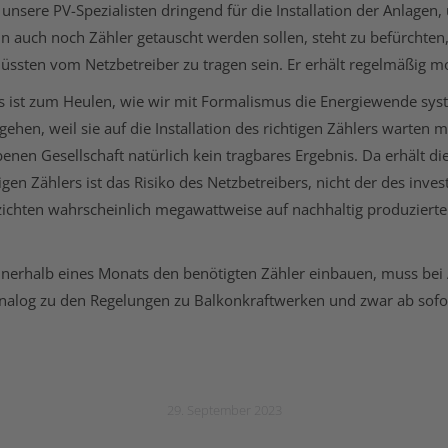
sere PV-Spezialisten dringend für die Installation der Anlagen, 
n auch noch Zähler getauscht werden sollen, steht zu befürchten
ssten vom Netzbetreiber zu tragen sein. Er erhält regelmäßig mo
Es ist zum Heulen, wie wir mit Formalismus die Energiewende sys
 gehen, weil sie auf die Installation des richtigen Zählers warten 
enen Gesellschaft natürlich kein tragbares Ergebnis. Da erhält die
htigen Zählers ist das Risiko des Netzbetreibers, nicht der des in
rzichten wahrscheinlich megawattweise auf nachhaltig produzier
nnerhalb eines Monats den benötigten Zähler einbauen, muss bei A
analog zu den Regelungen zu Balkonkraftwerken und zwar ab sofo
29. September 2023