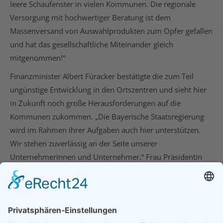
leere Schaufenster in vielen Kommunen. Die regionale
Versorgung mit hochwertiger Beratung ist dem
Massenversand von Auswahlprodukten zum Opfer gefallen
und hat das gesellschaftliche Miteinander gleich
mitgenommen!“
Finanzminister Albert Füracker bestätigte die zum Teil
ungünstige Entwicklung in den Ortszentren und sieht hier
in Zukunft noch große Herausforderungen auf die
Kommunen zukommen. „Die Bayerische Staatsregierung
wird im Rahmen ihrer Aufgaben auch hier unterstützen.
Wir stehen zuverlässig an der Seite unserer
Unternehmerinnen und Unternehmer.“ Frau Präsidentin
Sehorz schloss den Austausch mit der Ankündigung: „Ich
werde Sie beim Wort nehmen!“